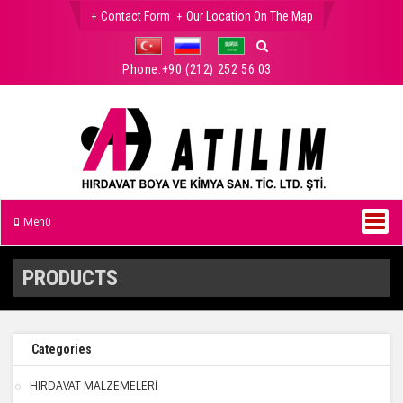
Contact Form
Our Location On The Map
Phone:
+90 (212) 252 56 03
Menü
PRODUCTS
Categories
HIRDAVAT MALZEMELERİ