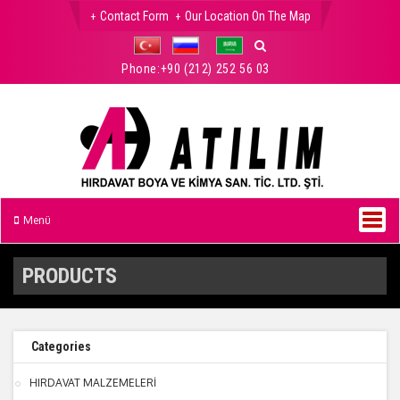
Contact Form
Our Location On The Map
Phone:
+90 (212) 252 56 03
Menü
PRODUCTS
Categories
HIRDAVAT MALZEMELERİ