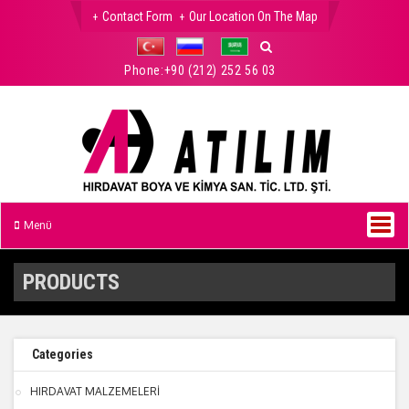
Contact Form
Our Location On The Map
Phone:
+90 (212) 252 56 03
Menü
PRODUCTS
Categories
HIRDAVAT MALZEMELERİ