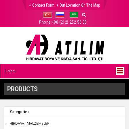
Contact Form
Our Location On The Map
Phone:
+90 (212) 252 56 03
Menü
PRODUCTS
Categories
HIRDAVAT MALZEMELERİ