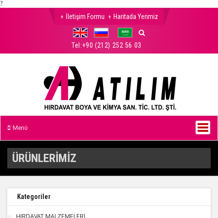
?
İletişim Formu
Haritada Yerimiz
Tel:
+90 (212) 252 56 03
Menü
ÜRÜNLERİMİZ
Kategoriler
HIRDAVAT MALZEMELERİ